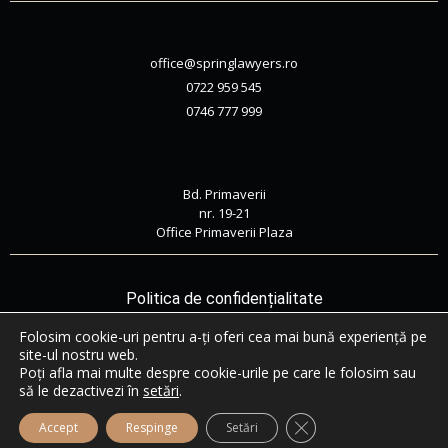
office@springlawyers.ro
0722 959 545
0746 777 999
Bd. Primaverii
nr. 19-21
Office Primaverii Plaza
Politica de confidențialitate
Folosim cookie-uri pentru a-ți oferi cea mai bună experiență pe
Politica de cookie-uri
site-ul nostru web.
Poți afla mai multe despre cookie-urile pe care le folosim sau
Termeni și condiții
să le dezactivezi în
setări
.
Close GDPR Cookie B
Accept
Respinge
Setări
© 2022 Spring Lawyers. Powered by
Emiral